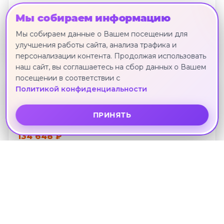
3*
Мы собираем информацию
CARUNDA
Паттайя · 2 сентября · 11 ноч.
Мы собираем данные о Вашем посещении для
улучшения работы сайта, анализа трафика и
134 648 ₽
персонализации контента. Продолжая использовать
наш сайт, вы соглашаетесь на сбор данных о Вашем
посещении в соответствии с
Политикой конфиденциальности
3*
PHUPHAYA
ПРИНЯТЬ
Паттайя · 2 сентября · 11 ноч.
134 648 ₽
3*
OLIVE TREE
Паттайя · 2 сентября · 11 ноч.