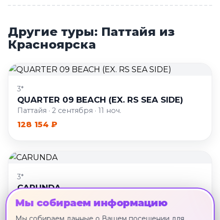
Другие туры: Паттайя из
Красноярска
3*
QUARTER 09 BEACH (EX. RS SEA SIDE)
Паттайя · 2 сентября · 11 ноч.
128 154 ₽
3*
CARUNDA
Паттайя · 2 сентября · 11 ноч.
Мы собираем информацию
134 648 ₽
Мы собираем данные о Вашем посещении для