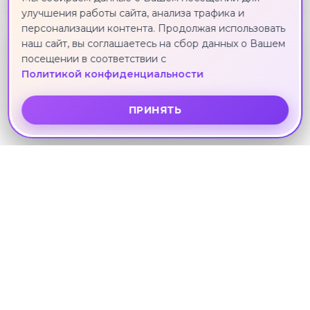
улучшения работы сайта, анализа трафика и
персонализации контента. Продолжая использовать
наш сайт, вы соглашаетесь на сбор данных о Вашем
посещении в соответствии с
3*
Политикой конфиденциальности
PHUPHAYA
Паттайя · 2 сентября · 11 ноч.
ПРИНЯТЬ
134 648 ₽
3*
OLIVE TREE
Паттайя · 2 сентября · 11 ноч.
134 648 ₽