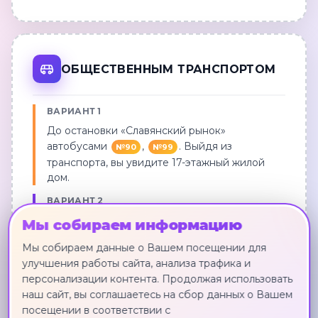
ОБЩЕСТВЕННЫМ ТРАНСПОРТОМ
ВАРИАНТ 1
До остановки «Славянский рынок»
автобусами
,
. Выйдя из
№90
№99
транспорта, вы увидите 17-этажный жилой
дом.
ВАРИАНТ 2
До остановки «Новосибирская» (ул. Ладо
Мы собираем информацию
Кецховели) автобусами
,
,
,
№3
№25
№85
Мы собираем данные о Вашем посещении для
,
. Выйдите из транспорта и
№90
№99
улучшения работы сайта, анализа трафика и
пройдите около 70 метров до перекрестка
персонализации контента. Продолжая использовать
улиц Ладо Кецховели и Новосибирская.
наш сайт, вы соглашаетесь на сбор данных о Вашем
Затем сверните на улицу Новосибирскую в
посещении в соответствии с
сторону домов №40 или №54 и пройдите