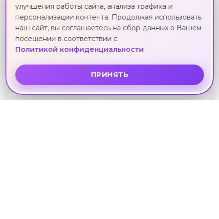
улучшения работы сайта, анализа трафика и
персонализации контента. Продолжая использовать
3*
наш сайт, вы соглашаетесь на сбор данных о Вашем
OLIVE TREE
посещении в соответствии с
Паттайя · 2 сентября · 9 ноч.
Политикой конфиденциальности
131 711 ₽
ПРИНЯТЬ
3*
PHUPHAYA RESORT
Паттайя · 2 сентября · 9 ноч.
131 711 ₽
3*
ARAWANA REGENCY SOUTH PATTAYA (EX.