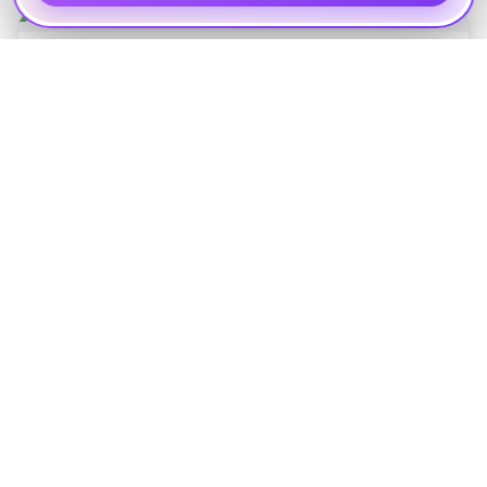
3*
CARUNDA
Паттайя · 2 сентября · 9 ноч.
131 711 ₽
3*
OLIVE TREE
Паттайя · 2 сентября · 9 ноч.
131 711 ₽
3*
PHUPHAYA RESORT