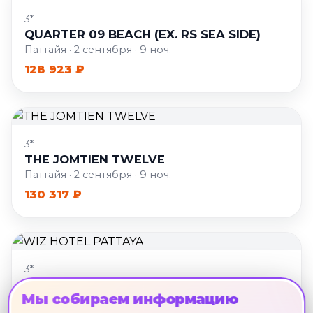
3*
QUARTER 09 BEACH (EX. RS SEA SIDE)
Паттайя · 2 сентября · 9 ноч.
128 923 ₽
3*
THE JOMTIEN TWELVE
Паттайя · 2 сентября · 9 ноч.
130 317 ₽
3*
WIZ HOTEL PATTAYA
Мы собираем информацию
Паттайя · 2 сентября · 9 ноч.