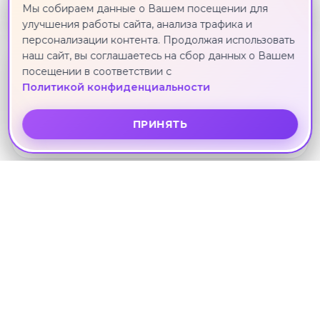
131 711 ₽
Мы собираем данные о Вашем посещении для
улучшения работы сайта, анализа трафика и
персонализации контента. Продолжая использовать
наш сайт, вы соглашаетесь на сбор данных о Вашем
посещении в соответствии с
3*
Политикой конфиденциальности
CARUNDA
Паттайя · 2 сентября · 9 ноч.
ПРИНЯТЬ
131 711 ₽
3*
OLIVE TREE
Паттайя · 2 сентября · 9 ноч.
131 711 ₽