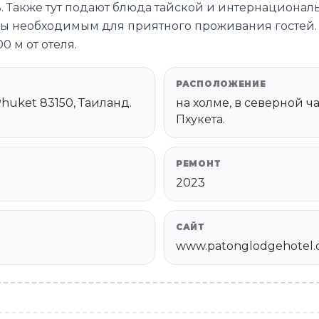
ть. Также тут подают блюда тайской и интернационал
ны необходимым для приятного проживания гостей
0 м от отеля.
РАСПОЛОЖЕНИЕ
 Phuket 83150, Таиланд.
на холме, в северной ча
Пхукета.
РЕМОНТ
2023
САЙТ
www.patonglodgehotel