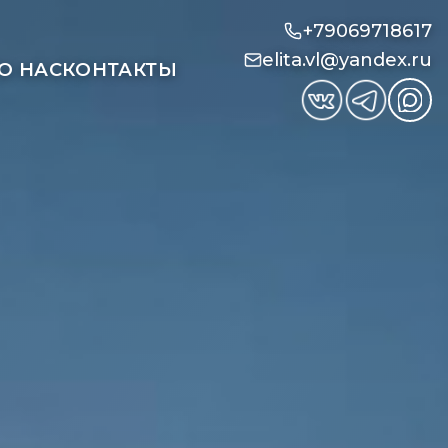
+79069718617
elita.vl@yandex.ru
О НАС
КОНТАКТЫ