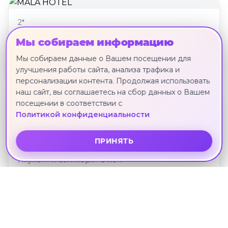
2*
MALA HOTEL
Мы собираем информацию
Пхукет · 11 сентября · 6 ноч.
Мы собираем данные о Вашем посещении для
110 717 ₽
улучшения работы сайта, анализа трафика и
персонализации контента. Продолжая использовать
наш сайт, вы соглашаетесь на сбор данных о Вашем
посещении в соответствии с
Политикой конфиденциальности
3*
ADEMA BOUTIQUE KARON HOTEL (EX.
ПРИНЯТЬ
CHANPIROM BOUTIQUE HOTEL)
Пхукет · 11 сентября · 6 ноч.
111 153 ₽