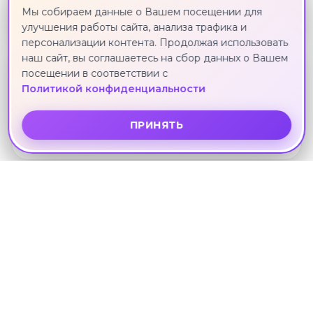
111 009 ₽
Мы собираем данные о Вашем посещении для
улучшения работы сайта, анализа трафика и
персонализации контента. Продолжая использовать
наш сайт, вы соглашаетесь на сбор данных о Вашем
посещении в соответствии с
3*
Политикой конфиденциальности
FORTY WINKS PHUKET
Пхукет · 11 сентября · 6 ноч.
ПРИНЯТЬ
111 009 ₽
3*
I DEE HOTEL
Пхукет · 11 сентября · 6 ноч.
111 875 ₽