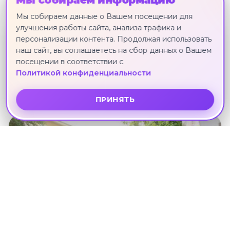
Мы собираем информацию
Мы собираем данные о Вашем посещении для
улучшения работы сайта, анализа трафика и
персонализации контента. Продолжая использовать
3*
наш сайт, вы соглашаетесь на сбор данных о Вашем
TUANA THE PHULIN RESORT
посещении в соответствии с
Пхукет · 11 сентября · 6 ноч.
Политикой конфиденциальности
111 153 ₽
ПРИНЯТЬ