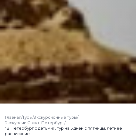
Главная
/
Туры
/
Экскурсионные туры
/
Экскурсии Санкт-Петербург
/
"В Петербург с детьми!", тур на 5 дней с пятницы, летнее
расписание