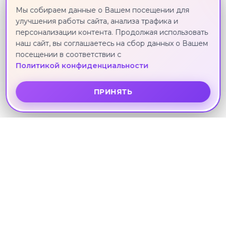
Мы собираем данные о Вашем посещении для
улучшения работы сайта, анализа трафика и
персонализации контента. Продолжая использовать
наш сайт, вы соглашаетесь на сбор данных о Вашем
посещении в соответствии с
"Романтика алых парусов", тур на 5
Политикой конфиденциальности
дней
Санкт-Петербург · 24 июня · 4 ноч.
ПРИНЯТЬ
Другие направления