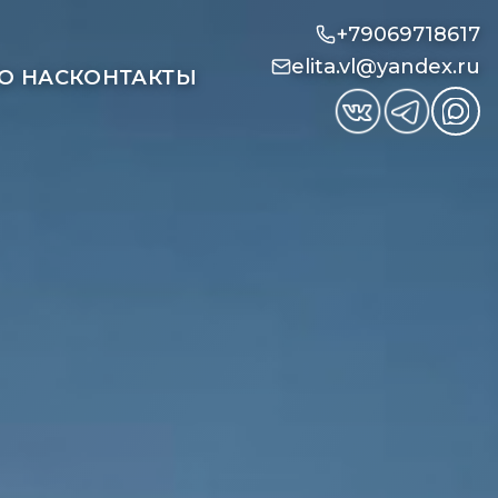
+79069718617
elita.vl@yandex.ru
О НАС
КОНТАКТЫ