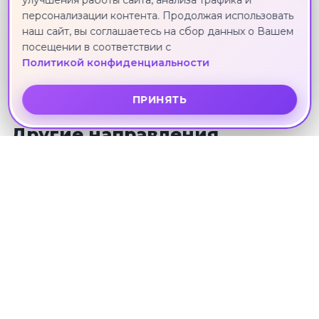
улучшения работы сайта, анализа трафика и
персонализации контента. Продолжая использовать
наш сайт, вы соглашаетесь на сбор данных о Вашем
"Романтика алых парусов", тур на 5
посещении в соответствии с
дней
Политикой конфиденциальности
Санкт-Петербург · 24 июня · 4 ноч.
ПРИНЯТЬ
Другие направления
ЭКСКУРСИИ В