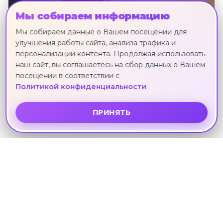
Мы собираем информацию
Мы собираем данные о Вашем посещении для
улучшения работы сайта, анализа трафика и
персонализации контента. Продолжая использовать
наш сайт, вы соглашаетесь на сбор данных о Вашем
посещении в соответствии с
Политикой конфиденциальности
"Романтика алых парусов", тур на 5
дней
ПРИНЯТЬ
Санкт-Петербург · 24 июня · 4 ноч.
Другие направления