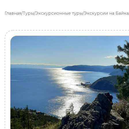
Главная
/
Туры
/
Экскурсионные туры
/
Экскурсии на Байка