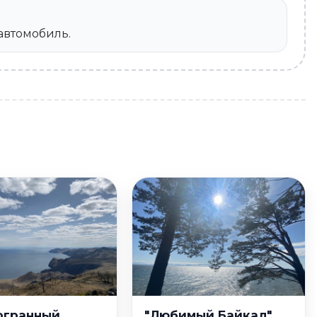
автомобиль.
огранный
"Любимый Байкал",