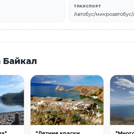
ТРАНСПОРТ
Автобус/микроавтобус/
а Байкал
а",
"Летние краски
"Мног