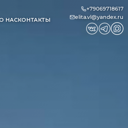
+79069718617
elita.vl@yandex.ru
О НАС
КОНТАКТЫ