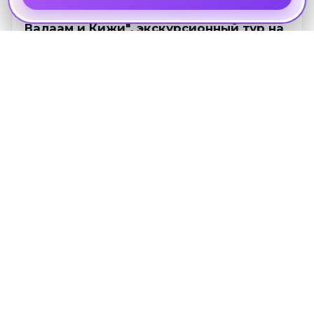
Александро-Свирский монастырь,
Валаам и Кижи", экскурсионный тур на
3 дня, Карелия
Петрозаводск · 24 июня · 2 ноч.
Другие направления
ЭКСКУРСИИ В
НИЖЕГОРОДСКУЮ ОБЛАСТЬ