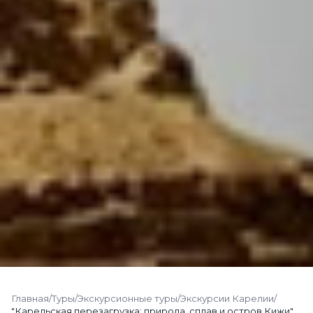
Главная
/
Туры
/
Экскурсионные туры
/
Экскурсии Карелии
/
"Карельская перезагрузка: природа, сплав и остров Кижи",