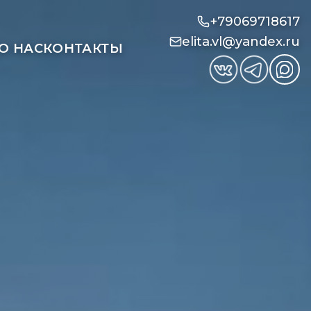
+79069718617
elita.vl@yandex.ru
О НАС
КОНТАКТЫ