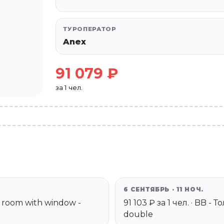
ТУРОПЕРАТОР
Anex
91 079 ₽
за 1 чел.
6 СЕНТЯБРЬ · 11 НОЧ.
or room with window -
91 103 ₽ за 1 чел. · BB -
double