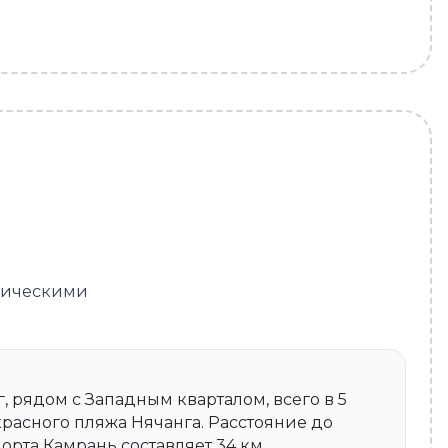
изическими
, рядом с Западным кварталом, всего в 5
красного пляжа Нячанга. Расстояние до
рта Камрань составляет 34 км.