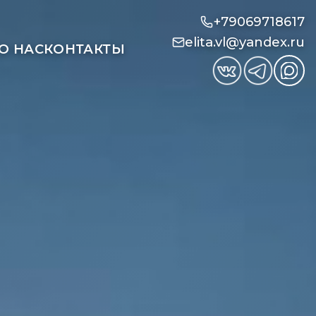
+79069718617
elita.vl@yandex.ru
О НАС
КОНТАКТЫ