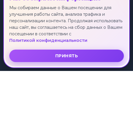
Экскурсионные туры
Россия
Мы собираем данные о Вашем посещении для
улучшения работы сайта, анализа трафика и
Круизы
Турция
персонализации контента. Продолжая использовать
Индивидуальные туры
Египет
наш сайт, вы соглашаетесь на сбор данных о Вашем
Лечебные туры
Таиланд
посещении в соответствии с
Горящие туры
Китай
Политикой конфиденциальности
Вьетнам
ПРИНЯТЬ
О КОМПАНИИ
УСЛУГИ
О нас
Поиск тура
Отзывы клиентов
Подбор тура
Партнеры
Коллекции туров
Рассрочка
ПОДДЕРЖКА
Контакты
Политика