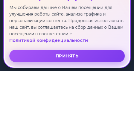
Экскурсионные туры
Россия
Мы собираем данные о Вашем посещении для
улучшения работы сайта, анализа трафика и
Круизы
Турция
персонализации контента. Продолжая использовать
Индивидуальные туры
Египет
наш сайт, вы соглашаетесь на сбор данных о Вашем
Лечебные туры
Таиланд
посещении в соответствии с
Горящие туры
Китай
Политикой конфиденциальности
Вьетнам
ПРИНЯТЬ
О КОМПАНИИ
УСЛУГИ
О нас
Поиск тура
Отзывы клиентов
Подбор тура
Партнеры
Коллекции туров
Рассрочка
ПОДДЕРЖКА
Контакты
Политика