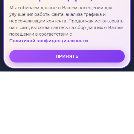
Экскурсионные туры
Россия
Мы собираем данные о Вашем посещении для
улучшения работы сайта, анализа трафика и
Круизы
Турция
персонализации контента. Продолжая использовать
Индивидуальные туры
Египет
наш сайт, вы соглашаетесь на сбор данных о Вашем
Лечебные туры
Таиланд
посещении в соответствии с
Горящие туры
Китай
Политикой конфиденциальности
Вьетнам
ПРИНЯТЬ
О КОМПАНИИ
УСЛУГИ
О нас
Поиск тура
Отзывы клиентов
Подбор тура
Партнеры
Коллекции туров
Рассрочка
ПОДДЕРЖКА
Контакты
Политика