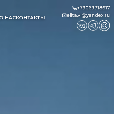
+79069718617
elita.vl@yandex.ru
О НАС
КОНТАКТЫ