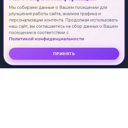
Экскурсионные туры
Россия
Мы собираем данные о Вашем посещении для
улучшения работы сайта, анализа трафика и
Круизы
Турция
персонализации контента. Продолжая использовать
Индивидуальные туры
Египет
наш сайт, вы соглашаетесь на сбор данных о Вашем
Лечебные туры
Таиланд
посещении в соответствии с
Горящие туры
Китай
Политикой конфиденциальности
Вьетнам
ПРИНЯТЬ
О КОМПАНИИ
УСЛУГИ
О нас
Поиск тура
Отзывы клиентов
Подбор тура
Партнеры
Коллекции туров
Рассрочка
ПОДДЕРЖКА
Контакты
Политика