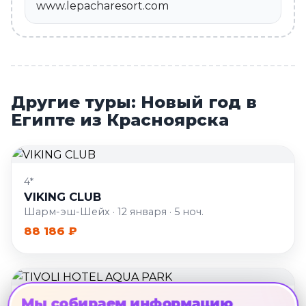
www.lepacharesort.com
Другие туры: Новый год в
Египте из Красноярска
4*
VIKING CLUB
Шарм-эш-Шейх · 12 января · 5 ноч.
88 186 ₽
Мы собираем информацию
4*