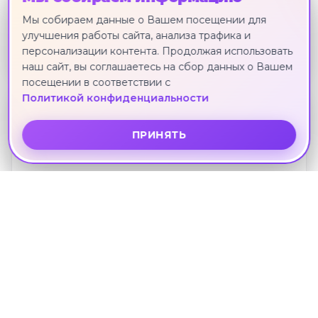
TIVOLI HOTEL AQUA PARK
Мы собираем данные о Вашем посещении для
Шарм-эш-Шейх · 12 января · 5 ноч.
улучшения работы сайта, анализа трафика и
89 521 ₽
персонализации контента. Продолжая использовать
наш сайт, вы соглашаетесь на сбор данных о Вашем
посещении в соответствии с
Политикой конфиденциальности
3*
ПРИНЯТЬ
NAAMA BLUE (EX. BAY VIEW HOTEL)
Шарм-эш-Шейх · 12 января · 5 ноч.
90 105 ₽
3*
DEXON ROMA HOTEL (EX. ROMA HOST
WAY)
Хургада · 12 января · 7 ноч.