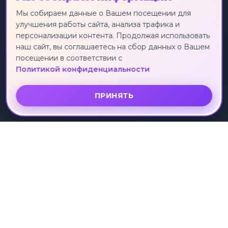
Экскурсионные туры
Россия
Мы собираем данные о Вашем посещении для
улучшения работы сайта, анализа трафика и
Круизы
Турция
персонализации контента. Продолжая использовать
Индивидуальные туры
Египет
наш сайт, вы соглашаетесь на сбор данных о Вашем
Лечебные туры
Таиланд
посещении в соответствии с
Горящие туры
Китай
Политикой конфиденциальности
Вьетнам
ПРИНЯТЬ
О КОМПАНИИ
УСЛУГИ
О нас
Поиск тура
Отзывы клиентов
Подбор тура
Партнеры
Коллекции туров
Рассрочка
ПОДДЕРЖКА
Контакты
Политика