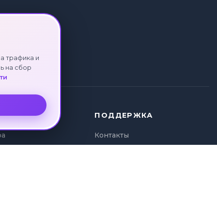
а трафика и
ь на сбор
ти
ПОДДЕРЖКА
ра
Контакты
ура
Политика
и туров
конфиденциальности
а