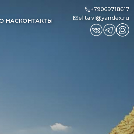
+79069718617
elita.vl@yandex.ru
О НАС
КОНТАКТЫ