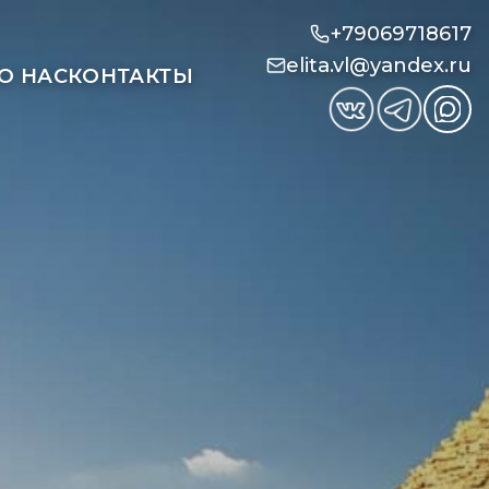
+79069718617
elita.vl@yandex.ru
О НАС
КОНТАКТЫ