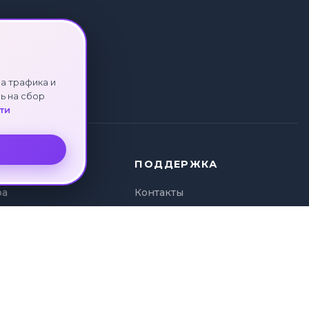
а трафика и
ь на сбор
ти
ПОДДЕРЖКА
ра
Контакты
ура
Политика
и туров
конфиденциальности
а