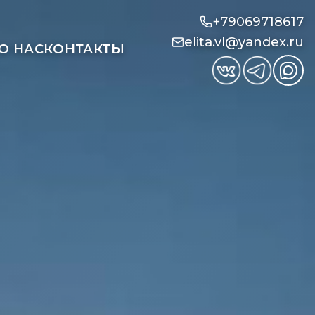
+79069718617
elita.vl@yandex.ru
О НАС
КОНТАКТЫ