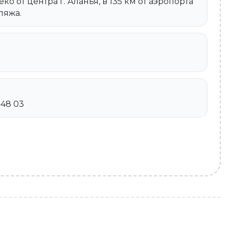
о от центра г. Аланья, в 135 км от аэропорта
пляжа.
2 48 03