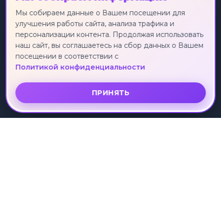
Экскурсионные туры
Россия
Мы собираем данные о Вашем посещении для
улучшения работы сайта, анализа трафика и
Круизы
Турция
персонализации контента. Продолжая использовать
Индивидуальные туры
Египет
наш сайт, вы соглашаетесь на сбор данных о Вашем
Лечебные туры
Таиланд
посещении в соответствии с
Горящие туры
Китай
Политикой конфиденциальности
Вьетнам
ПРИНЯТЬ
О КОМПАНИИ
УСЛУГИ
О нас
Поиск тура
Отзывы клиентов
Подбор тура
Партнеры
Коллекции туров
Рассрочка
ПОДДЕРЖКА
Контакты
Политика