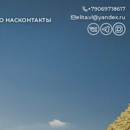
+79069718617
elita.vl@yandex.ru
О НАС
КОНТАКТЫ