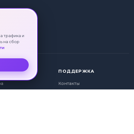
а трафика и
ь на сбор
ти
ПОДДЕРЖКА
ра
Контакты
ура
Политика
и туров
конфиденциальности
а