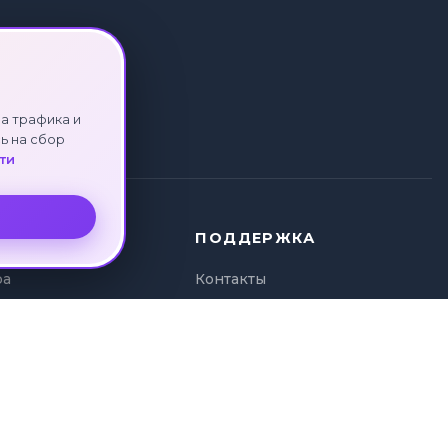
а трафика и
ь на сбор
ти
ПОДДЕРЖКА
ра
Контакты
ура
Политика
и туров
конфиденциальности
а