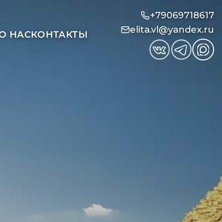
+79069718617
elita.vl@yandex.ru
О НАС
КОНТАКТЫ