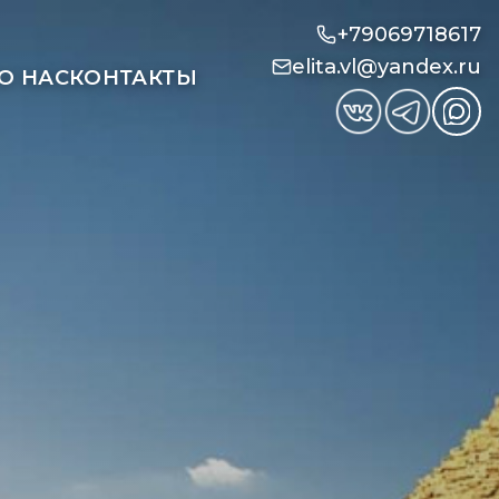
+79069718617
elita.vl@yandex.ru
О НАС
КОНТАКТЫ