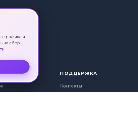
а трафика и
ь на сбор
ти
ПОДДЕРЖКА
ра
Контакты
ура
Политика
и туров
конфиденциальности
а