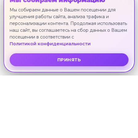
Мы собираем информацию
151 961 ₽
Мы собираем данные о Вашем посещении для
улучшения работы сайта, анализа трафика и
персонализации контента. Продолжая использовать
наш сайт, вы соглашаетесь на сбор данных о Вашем
4*
посещении в соответствии с
KLEOPATRA ROYAL PALM
Политикой конфиденциальности
Аланья · 1 ноября · 6 ноч.
151 966 ₽
ПРИНЯТЬ
Другие направления