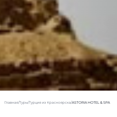
Главная
/
Туры
/
Турция из Красноярска
/
ASTORIA HOTEL & SPA