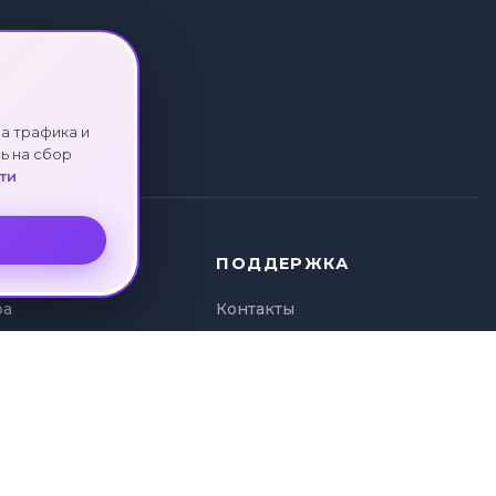
а трафика и
ь на сбор
ти
ПОДДЕРЖКА
ра
Контакты
ура
Политика
и туров
конфиденциальности
а