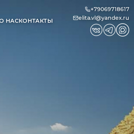
+79069718617
elita.vl@yandex.ru
О НАС
КОНТАКТЫ