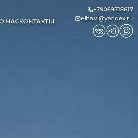
+79069718617
elita.vl@yandex.ru
О НАС
КОНТАКТЫ