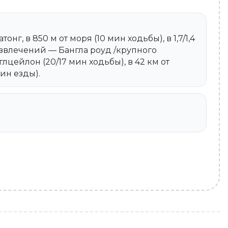
нг, в 850 м от моря (10 мин ходьбы), в 1,7/1,4
азвлечений — Бангла роуд /крупного
лцейлон (20/17 мин ходьбы), в 42 км от
мин езды).