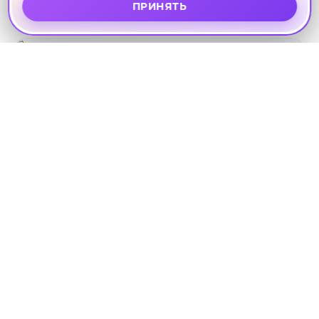
ПРИНЯТЬ
3*
GOLDEN SAND INN PHUKET
Пхукет · 20 октября · 6 ноч.
137 006 ₽
2*
KARON LIVING ROOM
Пхукет · 20 октября · 6 ноч.
137 006 ₽
Другие направления