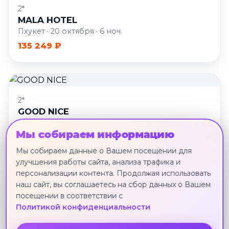
2*
MALA HOTEL
Пхукет · 20 октября · 6 ноч.
135 249 ₽
2*
GOOD NICE
Пхукет · 20 октября · 6 ноч.
Мы собираем информацию
135 968 ₽
Мы собираем данные о Вашем посещении для
улучшения работы сайта, анализа трафика и
персонализации контента. Продолжая использовать
наш сайт, вы соглашаетесь на сбор данных о Вашем
3*
посещении в соответствии с
I DEE HOTEL
Политикой конфиденциальности
Пхукет · 20 октября · 6 ноч.
136 846 ₽