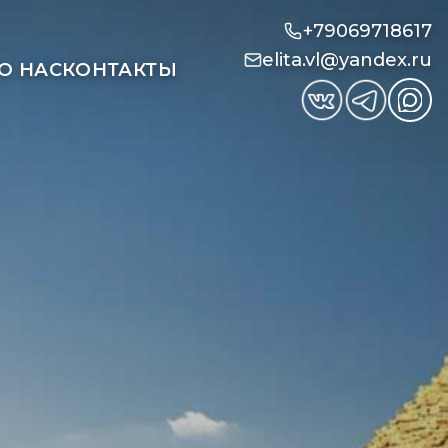
+79069718617
elita.vl@yandex.ru
О НАС
КОНТАКТЫ