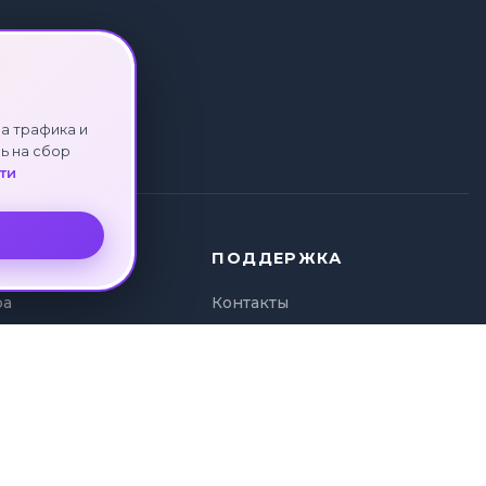
а трафика и
ь на сбор
ти
ПОДДЕРЖКА
ра
Контакты
ура
Политика
и туров
конфиденциальности
а