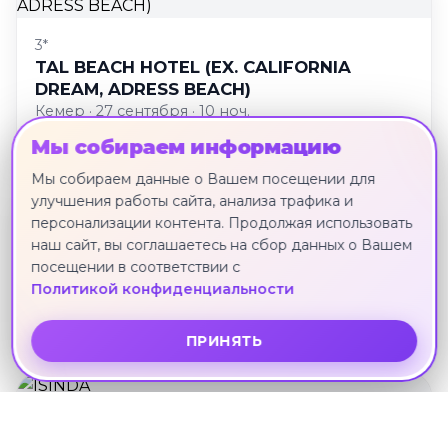
3*
TAL BEACH HOTEL (EX. CALIFORNIA
DREAM, ADRESS BEACH)
Кемер · 27 сентября · 10 ноч.
92 422 ₽
Мы собираем информацию
Мы собираем данные о Вашем посещении для
улучшения работы сайта, анализа трафика и
персонализации контента. Продолжая использовать
наш сайт, вы соглашаетесь на сбор данных о Вашем
3*
посещении в соответствии с
BEST ALANYA
Политикой конфиденциальности
Аланья · 24 сентября · 11 ноч.
93 137 ₽
ПРИНЯТЬ
3*
ISINDA