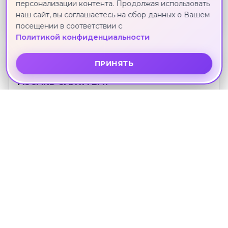
Хайнань · 31 августа · 8 ноч.
персонализации контента. Продолжая использовать
наш сайт, вы соглашаетесь на сбор данных о Вашем
139 202 ₽
посещении в соответствии с
Политикой конфиденциальности
ПРИНЯТЬ
4*
ASGARD SANYA BAY
Хайнань · 31 августа · 8 ноч.
141 816 ₽
2*
BIBOLUO HOTEL
Хайнань · 31 августа · 8 ноч.
142 077 ₽