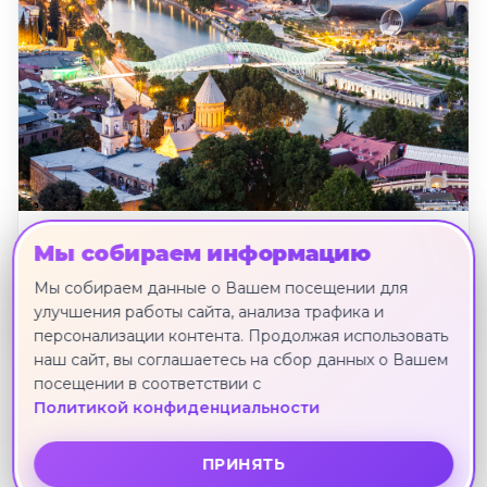
"Три страны Кавказа. Азербайджан +
Мы собираем информацию
Грузия + Армения", ежедневный тур на
10 дней
Мы собираем данные о Вашем посещении для
Баку · 23 июня · 9 ноч.
улучшения работы сайта, анализа трафика и
персонализации контента. Продолжая использовать
наш сайт, вы соглашаетесь на сбор данных о Вашем
посещении в соответствии с
Другие направления
Политикой конфиденциальности
ПРИНЯТЬ