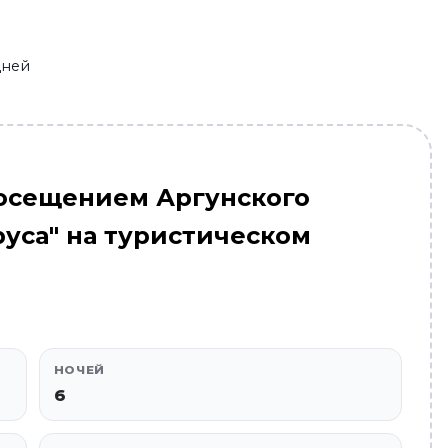
дней
посещением Аргунского
руса" на туристическом
НОЧЕЙ
6