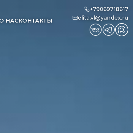
+79069718617
elita.vl@yandex.ru
О НАС
КОНТАКТЫ