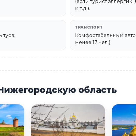
(если турист аллергик
и т.д.).
ТРАНСПОРТ
 тура.
Комфортабельный автоб
менее 17 чел.)
 Нижегородскую область