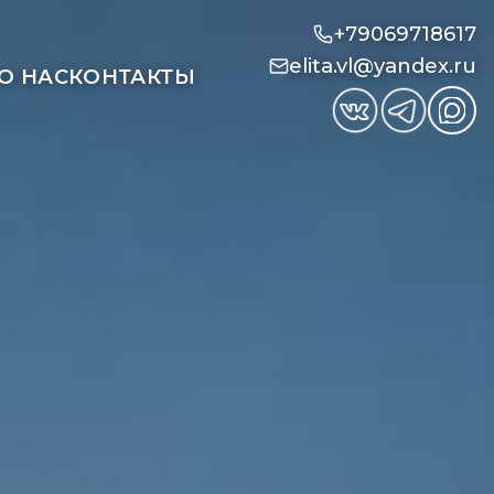
+79069718617
elita.vl@yandex.ru
О НАС
КОНТАКТЫ