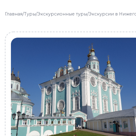
Главная
/
Туры
/
Экскурсионные туры
/
Экскурсии в Нижег