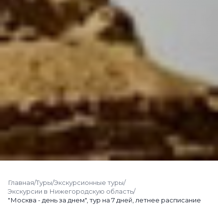
Главная
/
Туры
/
Экскурсионные туры
/
Экскурсии в Нижегородскую область
/
"Москва - день за днем", тур на 7 дней, летнее расписание