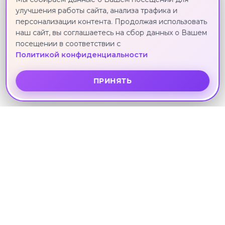
улучшения работы сайта, анализа трафика и
персонализации контента. Продолжая использовать
наш сайт, вы соглашаетесь на сбор данных о Вашем
посещении в соответствии с
"Жемчужины Северной Венеции", тур
Политикой конфиденциальности
на 5 дней, с 2 ночными переездами
Москва · 2 июля · 4 ноч.
ПРИНЯТЬ
Другие направления