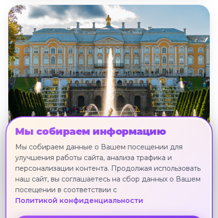
Мы собираем информацию
Мы собираем данные о Вашем посещении для
"Жемчужины Северной Венеции", тур
улучшения работы сайта, анализа трафика и
на 5 дней, с 2 ночными переездами
персонализации контента. Продолжая использовать
Москва · 2 июля · 4 ноч.
наш сайт, вы соглашаетесь на сбор данных о Вашем
посещении в соответствии с
Политикой конфиденциальности