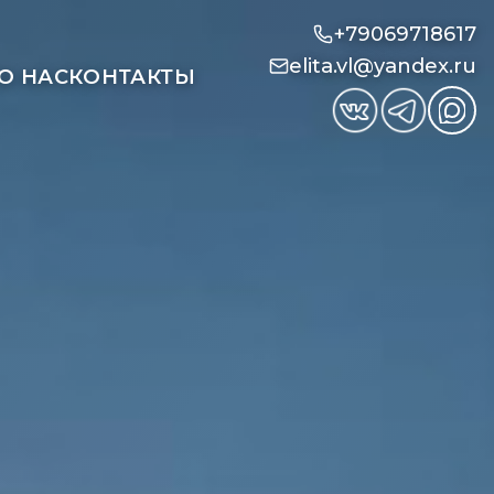
+79069718617
elita.vl@yandex.ru
О НАС
КОНТАКТЫ