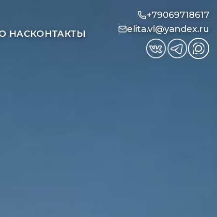
+79069718617
elita.vl@yandex.ru
О НАС
КОНТАКТЫ