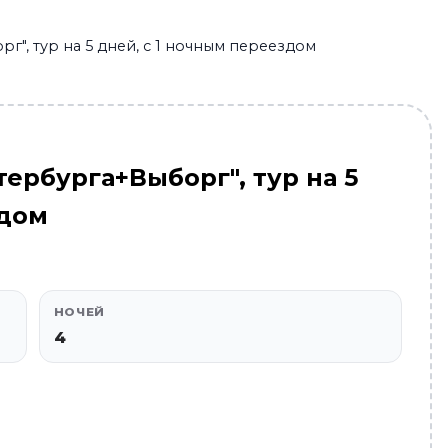
г", тур на 5 дней, с 1 ночным переездом
ербурга+Выборг", тур на 5
здом
НОЧЕЙ
4