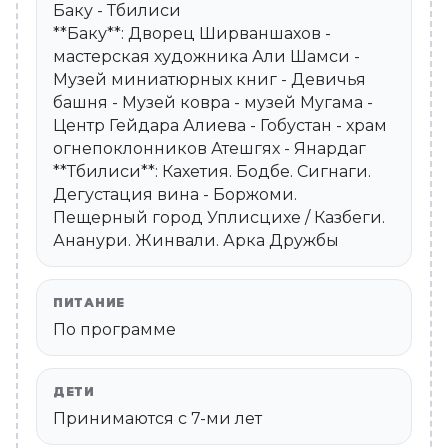
Баку - Тбилиси
**Баку**: Дворец Ширваншахов -
мастерская художника Али Шамси -
Музей миниатюрных книг - Девичья
башня - Музей ковра - музей Мугама -
Центр Гейдара Алиева - Гобустан - храм
огнепоклонников Атешгях - Янардаг
**Тбилиси**: Кахетия. Бодбе. Сигнаги.
Дегустация вина - Боржоми.
Пещерный город Уплисцихе / Казбеги.
Ананури. Жинвали. Арка Дружбы
ПИТАНИЕ
По программе
ДЕТИ
Принимаются c 7-ми лет