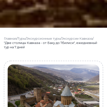
Главная
/
Туры
/
Экскурсионные туры
/
Экскурсии Кавказа
/
"Две столицы Кавказа - от Баку до Тбилиси", ежедневный
тур на 7 дней