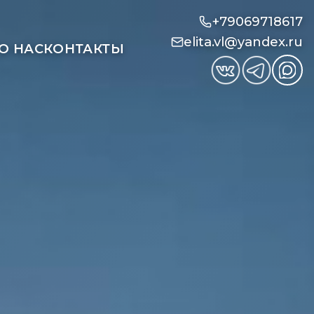
+79069718617
elita.vl@yandex.ru
О НАС
КОНТАКТЫ