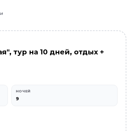
ии
", тур на 10 дней, отдых +
НОЧЕЙ
9